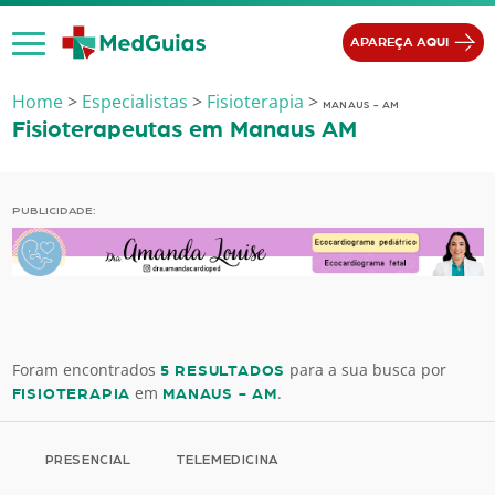
Ir para o conteúdo
APAREÇA AQUI
Home
>
Especialistas
>
Fisioterapia
>
MANAUS - AM
Fisioterapeutas em Manaus AM
PUBLICIDADE:
Foram encontrados
para a sua busca por
5 RESULTADOS
em
.
FISIOTERAPIA
MANAUS - AM
PRESENCIAL
TELEMEDICINA