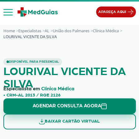
Ir para o conteúdo
APAREÇA AQUI
Home
Especialistas
AL
União dos Palmares
Clínica Médica
LOURIVAL VICENTE DA SILVA
LOURIVAL VICENTE DA SILVA
DISPONÍVEL PARA PRESENCIAL
LOURIVAL VICENTE DA
SILVA
Especialista em
Clínica Médica
• CRM-AL 2013 / RQE 2126
AGENDAR CONSULTA AGORA
BAIXAR CARTÃO VIRTUAL