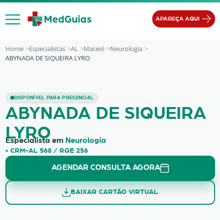
Ir para o conteúdo
APAREÇA AQUI
Home
Especialistas
AL
Maceió
Neurologia
ABYNADA DE SIQUEIRA LYRO
ABYNADA DE SIQUEIRA LYRO
DISPONÍVEL PARA PRESENCIAL
ABYNADA DE SIQUEIRA
LYRO
Especialista em
Neurologia
• CRM-AL 568 / RQE 256
AGENDAR CONSULTA AGORA
BAIXAR CARTÃO VIRTUAL