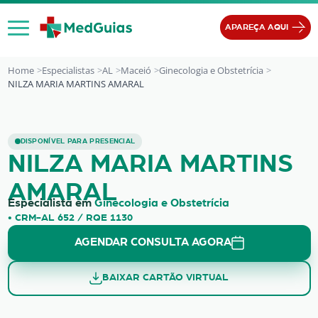
Ir para o conteúdo
APAREÇA AQUI
Home
Especialistas
AL
Maceió
Ginecologia e Obstetrícia
NILZA MARIA MARTINS AMARAL
NILZA MARIA MARTINS AMARAL
DISPONÍVEL PARA PRESENCIAL
NILZA MARIA MARTINS
AMARAL
Especialista em
Ginecologia e Obstetrícia
• CRM-AL 652 / RQE 1130
AGENDAR CONSULTA AGORA
BAIXAR CARTÃO VIRTUAL