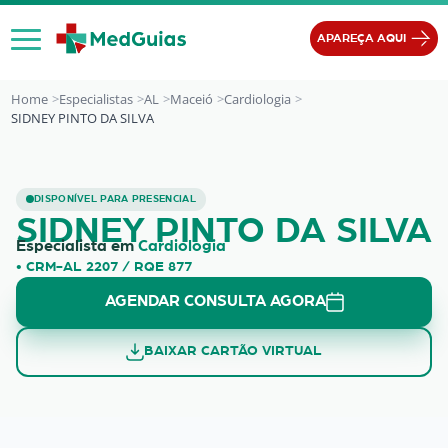
Ir para o conteúdo
APAREÇA AQUI
Home
Especialistas
AL
Maceió
Cardiologia
SIDNEY PINTO DA SILVA
SIDNEY PINTO DA SILVA
DISPONÍVEL PARA PRESENCIAL
SIDNEY PINTO DA SILVA
Especialista em
Cardiologia
• CRM-AL 2207 / RQE 877
AGENDAR CONSULTA AGORA
BAIXAR CARTÃO VIRTUAL