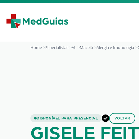
Ir para o conteúdo
Home
Especialistas
AL
Maceió
Alergia e Imunologia
GISELE FEITOSA 
DISPONÍVEL PARA PRESENCIAL
VOLTAR
GISELE FEI