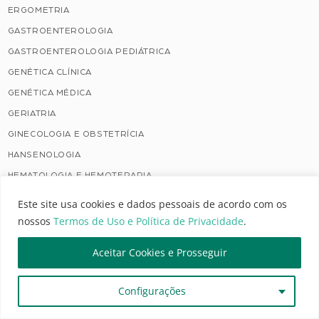
ERGOMETRIA
GASTROENTEROLOGIA
GASTROENTEROLOGIA PEDIÁTRICA
GENÉTICA CLÍNICA
GENÉTICA MÉDICA
GERIATRIA
GINECOLOGIA E OBSTETRÍCIA
HANSENOLOGIA
HEMATOLOGIA E HEMOTERAPIA
HEMATOLOGIA E HEMOTERAPIA PEDIÁTRICA
Este site usa cookies e dados pessoais de acordo com os
HEMODINÂMICA E CARDIOLOGIA INTERVENCIONISTA
nossos
Termos de Uso e Política de Privacidade
.
HEPATOLOGIA
Aceitar Cookies e Prosseguir
HOMEOPATIA
INFECTOLOGIA
Configurações
INFECTOLOGIA PEDIÁTRICA