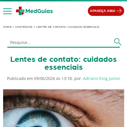
Ir para o conteúdo
APAREÇA AQUI
HOME
>
CONTEÚDOS
>
LENTES DE CONTATO: CUIDADOS ESSENCIAIS
Lentes de contato: cuidados
essenciais
Publicado em 09/06/2026 às 13:18,
por:
Adriano King Junior