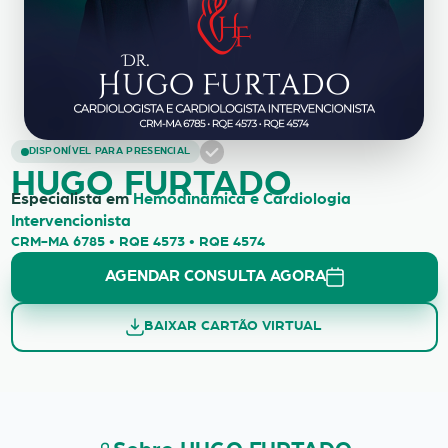
HUGO FURTADO
DISPONÍVEL PARA PRESENCIAL
HUGO FURTADO
Especialista em
Hemodinâmica e Cardiologia
Intervencionista
CRM-MA 6785 • RQE 4573 • RQE 4574
AGENDAR CONSULTA AGORA
BAIXAR CARTÃO VIRTUAL