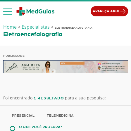
Ir para o conteúdo
APAREÇA AQUI
Home
>
Especialistas
>
ELETROENCEFALOGRAFIA
Eletroencefalografia
PUBLICIDADE:
Foi encontrado
para a sua pesquisa:
1 RESULTADO
PRESENCIAL
TELEMEDICINA
O QUE VOCÊ PROCURA?