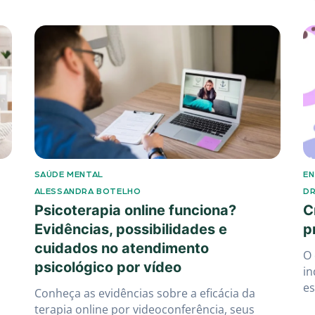
SAÚDE MENTAL
EN
ALESSANDRA BOTELHO
DR
Psicoterapia online funciona?
C
Evidências, possibilidades e
p
cuidados no atendimento
O
psicológico por vídeo
in
es
Conheça as evidências sobre a eficácia da
terapia online por videoconferência, seus