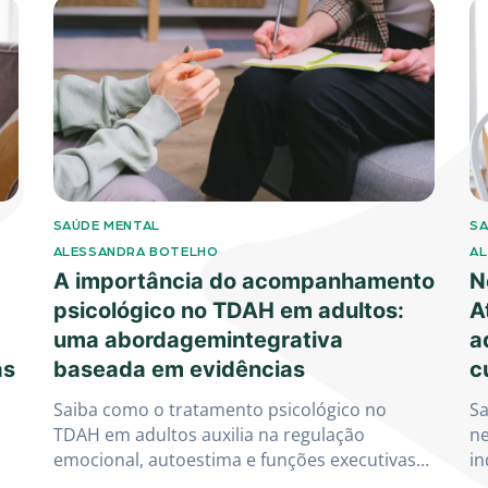
SAÚDE MENTAL
SA
ALESSANDRA BOTELHO
A
A importância do acompanhamento
N
psicológico no TDAH em adultos:
A
uma abordagemintegrativa
a
as
baseada em evidências
c
Saiba como o tratamento psicológico no
Sa
TDAH em adultos auxilia na regulação
ne
emocional, autoestima e funções executivas...
in