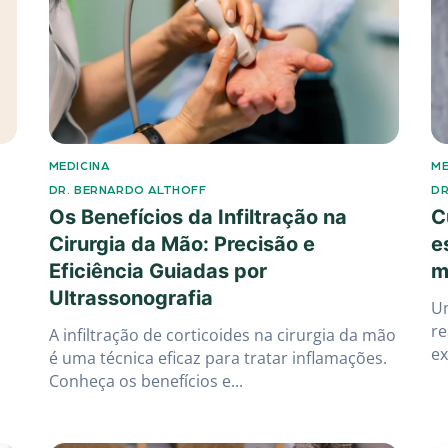
MEDICINA
ME
DR. BERNARDO ALTHOFF
DR
Os Benefícios da Infiltração na
C
Cirurgia da Mão: Precisão e
e
Eficiência Guiadas por
m
Ultrassonografia
Um
re
A infiltração de corticoides na cirurgia da mão
ex
é uma técnica eficaz para tratar inflamações.
Conheça os benefícios e...