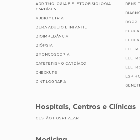
ARRITMOLOGIA E ELETROFISIOLOGIA
DENSI
CARDÍACA
DIAGN
AUDIOMETRIA
DOPPL
BERA ADULTO E INFANTIL
ECOCA
BIOIMPEDÂNCIA
ECOCA
BIÓPSIA
ELETR
BRONCOSCOPIA
ELETR
CATETERISMO CARDÍACO
ELETR
CHECKUPS
ESPIR
CINTILOGRAFIA
GENÉTI
Hospitais, Centros e Clínicas
GESTÃO HOSPITALAR
Medicina