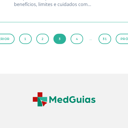
benefícios, limites e cuidados com...
ERIOR
1
2
3
4
…
31
PRÓ