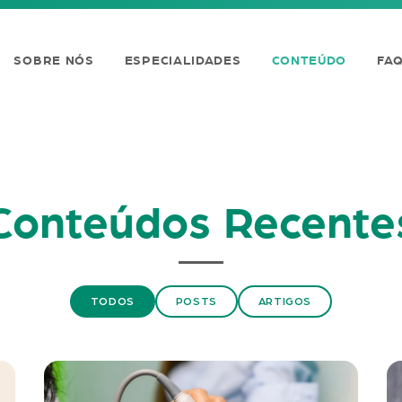
SOBRE NÓS
ESPECIALIDADES
CONTEÚDO
FA
Conteúdos Recente
TODOS
POSTS
ARTIGOS