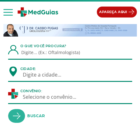
Ir para o conteúdo
APAREÇA AQUI
O QUE VOCÊ PROCURA?
CIDADE:
Digite a cidade...
CONVÊNIO:
Selecione o convênio...
BUSCAR