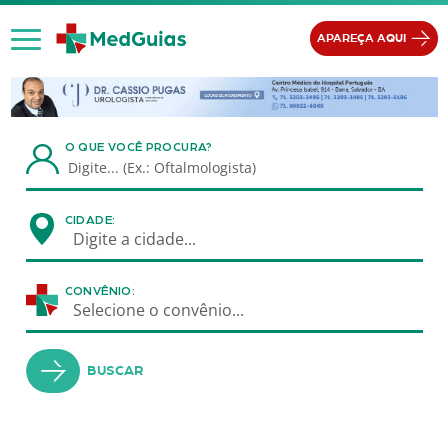
Ir para o conteúdo
APAREÇA AQUI
O QUE VOCÊ PROCURA?
CIDADE:
Digite a cidade...
CONVÊNIO:
Selecione o convênio...
BUSCAR