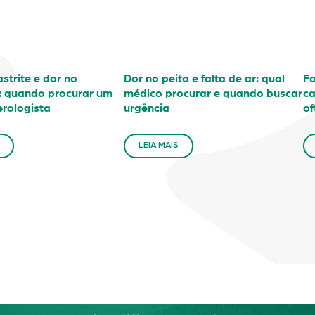
astrite e dor no
Dor no peito e falta de ar: qual
Fo
 quando procurar um
médico procurar e quando buscar
ca
erologista
urgência
of
LEIA MAIS