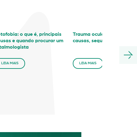
tofobia: o que é, principais
Trauma ocular: o que fazer,
usas e quando procurar um
causas, sequelas
talmologista
LEIA MAIS
LEIA MAIS