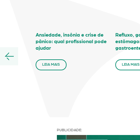
Ansiedade, insônia e crise de
Refluxo, g
pânico: qual profissional pode
estômago:
ajudar
gastroent
LEIA MAIS
LEIA MAIS
PUBLICIDADE: