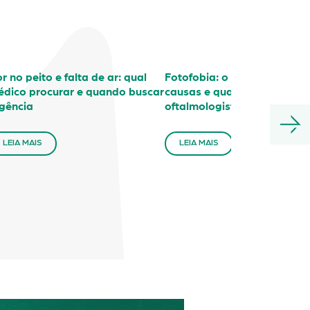
r no peito e falta de ar: qual
Fotofobia: o que é, principa
dico procurar e quando buscar
causas e quando procurar 
gência
oftalmologista
LEIA MAIS
LEIA MAIS