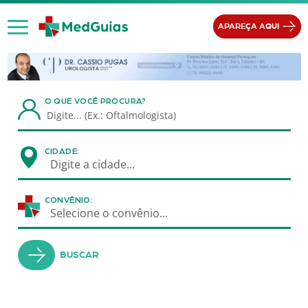
Ir para o conteúdo
APAREÇA AQUI
O QUE VOCÊ PROCURA?
CIDADE:
Digite a cidade...
CONVÊNIO:
Selecione o convênio...
BUSCAR