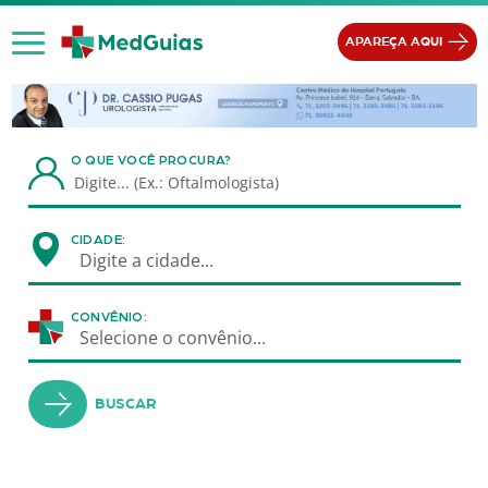
Ir para o conteúdo
APAREÇA AQUI
O QUE VOCÊ PROCURA?
CIDADE:
Digite a cidade...
CONVÊNIO:
Selecione o convênio...
BUSCAR