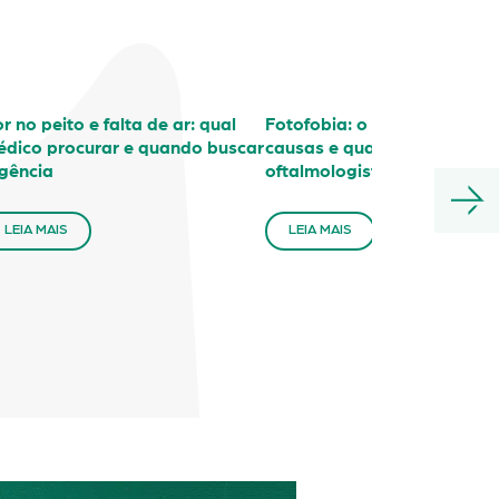
r no peito e falta de ar: qual
Fotofobia: o que é, principa
dico procurar e quando buscar
causas e quando procurar 
gência
oftalmologista
LEIA MAIS
LEIA MAIS