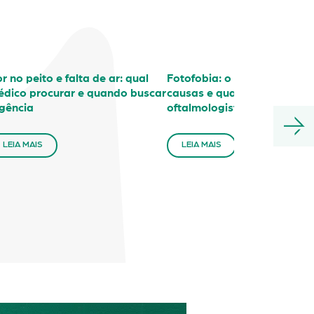
r no peito e falta de ar: qual
Fotofobia: o que é, principa
dico procurar e quando buscar
causas e quando procurar 
gência
oftalmologista
LEIA MAIS
LEIA MAIS