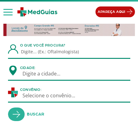
Ir para o conteúdo
APAREÇA AQUI
O QUE VOCÊ PROCURA?
CIDADE:
Digite a cidade...
CONVÊNIO:
Selecione o convênio...
BUSCAR