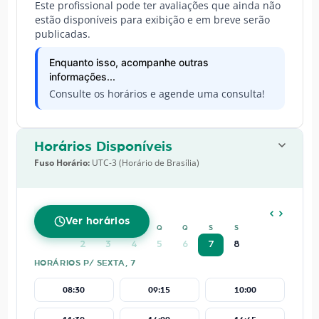
Este profissional pode ter avaliações que ainda não
estão disponíveis para exibição e em breve serão
publicadas.
Enquanto isso, acompanhe outras
informações...
Consulte os horários e agende uma consulta!
Horários Disponíveis
Fuso Horário:
UTC-3 (Horário de Brasília)
AGOSTO
2026
Ver horários
D
S
T
Q
Q
S
S
2
3
4
5
6
7
8
HORÁRIOS P/ SEXTA, 7
08:30
09:15
10:00