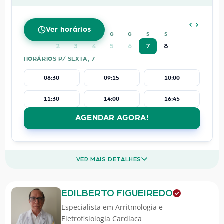
AGOSTO
2026
Ver horários
D
S
T
Q
Q
S
S
2
3
4
5
6
7
8
HORÁRIOS P/ SEXTA, 7
08:30
09:15
10:00
11:30
14:00
16:45
AGENDAR AGORA!
VER MAIS DETALHES
EDILBERTO FIGUEIREDO
Especialista em
Arritmologia e
Eletrofisiologia Cardíaca