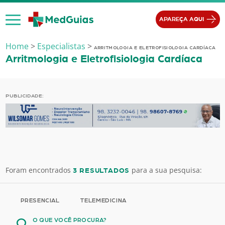
Ir para o conteúdo
APAREÇA AQUI
Home
>
Especialistas
>
ARRITMOLOGIA E ELETROFISIOLOGIA CARDÍACA
Arritmologia e Eletrofisiologia Cardíaca
PUBLICIDADE:
Foram encontrados
para a sua pesquisa:
3 RESULTADOS
PRESENCIAL
TELEMEDICINA
O QUE VOCÊ PROCURA?