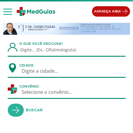
Ir para o conteúdo
APAREÇA AQUI
O QUE VOCÊ PROCURA?
CIDADE:
Digite a cidade...
CONVÊNIO:
Selecione o convênio...
BUSCAR