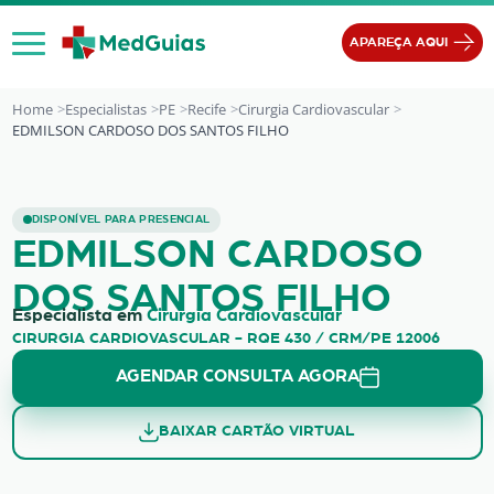
Ir para o conteúdo
APAREÇA AQUI
Home
Especialistas
PE
Recife
Cirurgia Cardiovascular
EDMILSON CARDOSO DOS SANTOS FILHO
EDMILSON CARDOSO DOS SANTOS 
DISPONÍVEL PARA PRESENCIAL
EDMILSON CARDOSO
DOS SANTOS FILHO
Especialista em
Cirurgia Cardiovascular
CIRURGIA CARDIOVASCULAR - RQE 430 / CRM/PE 12006
AGENDAR CONSULTA AGORA
BAIXAR CARTÃO VIRTUAL