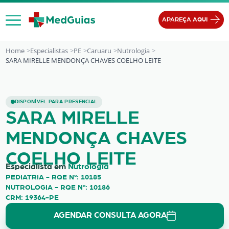
Ir para o conteúdo
APAREÇA AQUI
Home
Especialistas
PE
Caruaru
Nutrologia
SARA MIRELLE MENDONÇA CHAVES COELHO LEITE
SARA MIRELLE MENDONÇA CHAVES 
DISPONÍVEL PARA PRESENCIAL
SARA MIRELLE
MENDONÇA CHAVES
COELHO LEITE
Especialista em
Nutrologia
PEDIATRIA - RQE Nº: 10185
NUTROLOGIA - RQE Nº: 10186
CRM: 19364-PE
AGENDAR CONSULTA AGORA