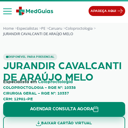
Ir para o conteúdo
APAREÇA AQUI
Home
Especialistas
PE
Caruaru
Coloproctologia
JURANDIR CAVALCANTI DE ARAÚJO MELO
JURANDIR CAVALCANTI DE ARAÚJO
DISPONÍVEL PARA PRESENCIAL
JURANDIR CAVALCANTI
DE ARAÚJO MELO
Especialista em
Coloproctologia
COLOPROCTOLOGIA - RQE Nº: 10338
CIRURGIA GERAL - RQE Nº: 10337
CRM: 12961-PE
AGENDAR CONSULTA AGORA
BAIXAR CARTÃO VIRTUAL