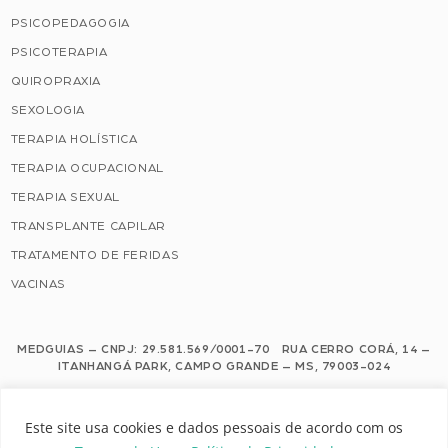
PSICOPEDAGOGIA
PSICOTERAPIA
QUIROPRAXIA
SEXOLOGIA
TERAPIA HOLÍSTICA
TERAPIA OCUPACIONAL
TERAPIA SEXUAL
TRANSPLANTE CAPILAR
TRATAMENTO DE FERIDAS
VACINAS
MEDGUIAS – CNPJ: 29.581.569/0001-70 RUA CERRO CORÁ, 14 –
ITANHANGÁ PARK, CAMPO GRANDE – MS, 79003-024
Este site usa cookies e dados pessoais de acordo com os nossos Termos de
Este site usa cookies e dados pessoais de acordo com os
Uso e Política de Privacidade.