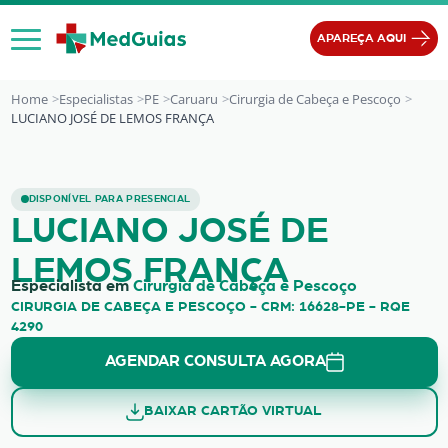
Ir para o conteúdo
APAREÇA AQUI
Home
Especialistas
PE
Caruaru
Cirurgia de Cabeça e Pescoço
LUCIANO JOSÉ DE LEMOS FRANÇA
LUCIANO JOSÉ DE LEMOS FRANÇA
DISPONÍVEL PARA PRESENCIAL
LUCIANO JOSÉ DE
LEMOS FRANÇA
Especialista em
Cirurgia de Cabeça e Pescoço
CIRURGIA DE CABEÇA E PESCOÇO - CRM: 16628-PE - RQE
4290
AGENDAR CONSULTA AGORA
BAIXAR CARTÃO VIRTUAL