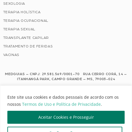
SEXOLOGIA
TERAPIA HOLÍSTICA
TERAPIA OCUPACIONAL
TERAPIA SEXUAL
TRANSPLANTE CAPILAR
TRATAMENTO DE FERIDAS
VACINAS
MEDGUIAS – CNPJ: 29.581.569/0001-70 RUA CERRO CORÁ, 14 –
ITANHANGÁ PARK, CAMPO GRANDE – MS, 79003-024
Este site usa cookies e dados pessoais de acordo com os nossos Termos de
Este site usa cookies e dados pessoais de acordo com os
Uso e Política de Privacidade.
nossos
Termos de Uso e Política de Privacidade
.
Configuração de Cookies
Aceitar Cookies e Prosseguir
MEDGUIAS | TODOS OS DIREITOS RESERVADOS