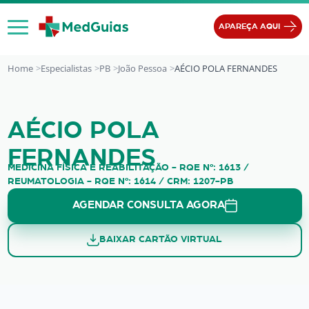
Ir para o conteúdo
APAREÇA AQUI
Home
Especialistas
PB
João Pessoa
AÉCIO POLA FERNANDES
AÉCIO POLA FERNANDES
AÉCIO POLA
FERNANDES
MEDICINA FÍSICA E REABILITAÇÃO - RQE Nº: 1613 /
REUMATOLOGIA - RQE Nº: 1614 / CRM: 1207-PB
AGENDAR CONSULTA AGORA
BAIXAR CARTÃO VIRTUAL