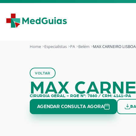
Ir para o conteúdo
Home
Especialistas
PA
Belém
MAX CARNEIRO LISBOA
MAX CARNEIRO LI
VOLTAR
MAX CARNE
CIRURGIA GERAL - RQE Nº: 7860 / CRM: 4141-PA
AGENDAR CONSULTA AGORA
BA