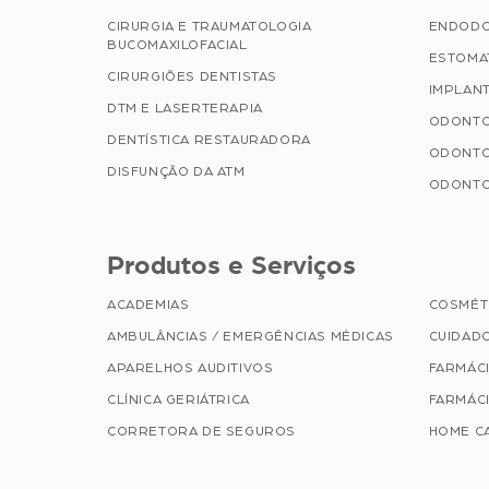
CIRURGIA E TRAUMATOLOGIA
ENDODO
BUCOMAXILOFACIAL
ESTOMA
CIRURGIÕES DENTISTAS
IMPLAN
DTM E LASERTERAPIA
ODONTO
DENTÍSTICA RESTAURADORA
ODONTO
DISFUNÇÃO DA ATM
ODONTO
Produtos e Serviços
ACADEMIAS
COSMÉT
AMBULÂNCIAS / EMERGÊNCIAS MÉDICAS
CUIDAD
APARELHOS AUDITIVOS
FARMÁC
CLÍNICA GERIÁTRICA
FARMÁCI
CORRETORA DE SEGUROS
HOME C