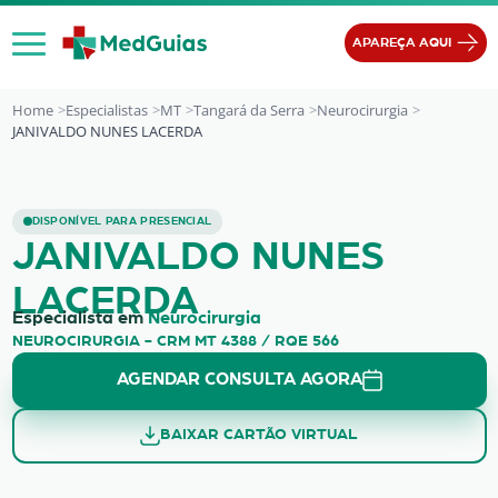
Ir para o conteúdo
APAREÇA AQUI
Home
Especialistas
MT
Tangará da Serra
Neurocirurgia
JANIVALDO NUNES LACERDA
JANIVALDO NUNES LACERDA
DISPONÍVEL PARA PRESENCIAL
JANIVALDO NUNES
LACERDA
Especialista em
Neurocirurgia
NEUROCIRURGIA - CRM MT 4388 / RQE 566
AGENDAR CONSULTA AGORA
BAIXAR CARTÃO VIRTUAL