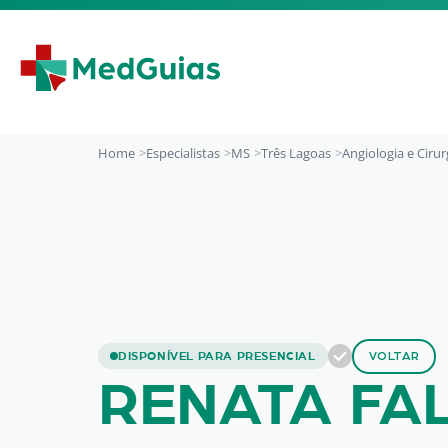
Ir para o conteúdo
Home
Especialistas
MS
Três Lagoas
Angiologia e Cirur
RENATA FALCO DE 
DISPONÍVEL PARA PRESENCIAL
VOLTAR
RENATA FA