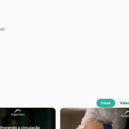
mas
Fotos
Víde