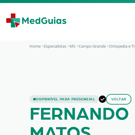
Ir para o conteúdo
Home
Especialistas
MS
Campo Grande
Ortopedia e T
FERNANDO NUNE
DISPONÍVEL PARA PRESENCIAL
VOLTAR
FERNANDO
MATOS