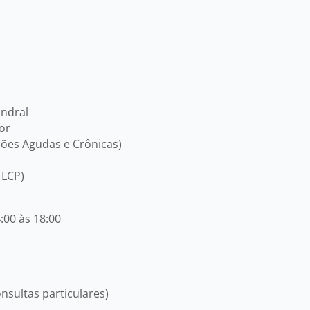
ondral
or
ções Agudas e Crônicas)
 LCP)
:00 às 18:00
onsultas particulares)