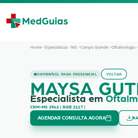
Ir para o conteúdo
Home
Especialistas
MS
Campo Grande
Oftalmologia
MAYSA GUTIERREZ 
DISPONÍVEL PARA PRESENCIAL
VOLTAR
MAYSA GUT
Especialista em
Oftalm
CRM-MS 2942 | RQE 2117 |
AGENDAR CONSULTA AGORA
BA