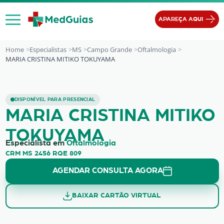
Ir para o conteúdo
APAREÇA AQUI
Home
Especialistas
MS
Campo Grande
Oftalmologia
MARIA CRISTINA MITIKO TOKUYAMA
MARIA CRISTINA MITIKO TOKUYAMA
DISPONÍVEL PARA PRESENCIAL
MARIA CRISTINA MITIKO
TOKUYAMA
Especialista em
Oftalmologia
CRM MS 2456 RQE 809
AGENDAR CONSULTA AGORA
BAIXAR CARTÃO VIRTUAL