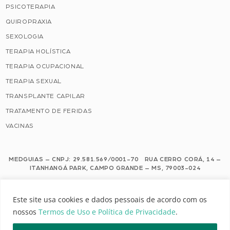
PSICOTERAPIA
QUIROPRAXIA
SEXOLOGIA
TERAPIA HOLÍSTICA
TERAPIA OCUPACIONAL
TERAPIA SEXUAL
TRANSPLANTE CAPILAR
TRATAMENTO DE FERIDAS
VACINAS
MEDGUIAS – CNPJ: 29.581.569/0001-70 RUA CERRO CORÁ, 14 –
ITANHANGÁ PARK, CAMPO GRANDE – MS, 79003-024
Este site usa cookies e dados pessoais de acordo com os nossos Termos de
Este site usa cookies e dados pessoais de acordo com os
Uso e Política de Privacidade.
nossos
Termos de Uso e Política de Privacidade
.
Configuração de Cookies