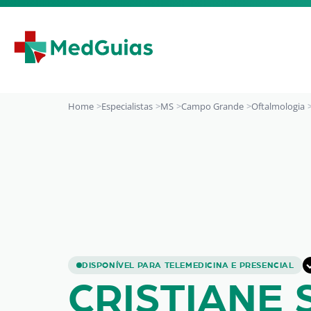
Ir para o conteúdo
Home
Especialistas
MS
Campo Grande
Oftalmologia
Cristiane S. Bern
DISPONÍVEL PARA TELEMEDICINA E PRESENCIAL
CRISTIANE S