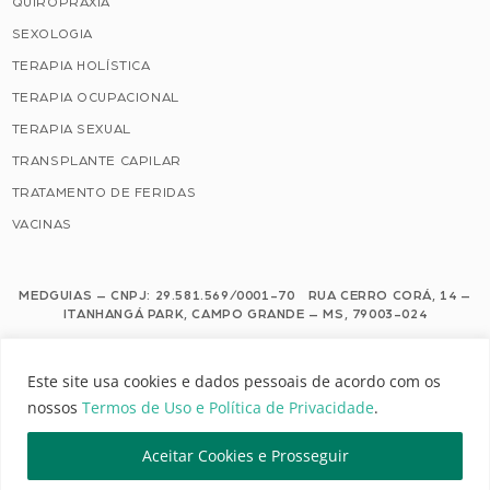
QUIROPRAXIA
SEXOLOGIA
TERAPIA HOLÍSTICA
TERAPIA OCUPACIONAL
TERAPIA SEXUAL
TRANSPLANTE CAPILAR
TRATAMENTO DE FERIDAS
VACINAS
MEDGUIAS – CNPJ: 29.581.569/0001-70 RUA CERRO CORÁ, 14 –
ITANHANGÁ PARK, CAMPO GRANDE – MS, 79003-024
Este site usa cookies e dados pessoais de acordo com os nossos Termos de
Este site usa cookies e dados pessoais de acordo com os
Uso e Política de Privacidade.
nossos
Termos de Uso e Política de Privacidade
.
Configuração de Cookies
Aceitar Cookies e Prosseguir
MEDGUIAS | TODOS OS DIREITOS RESERVADOS