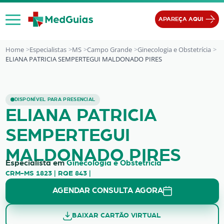
Ir para o conteúdo
APAREÇA AQUI
Home
Especialistas
MS
Campo Grande
Ginecologia e Obstetrícia
ELIANA PATRICIA SEMPERTEGUI MALDONADO PIRES
ELIANA PATRICIA SEMPERTEGUI MA
DISPONÍVEL PARA PRESENCIAL
ELIANA PATRICIA
SEMPERTEGUI
MALDONADO PIRES
Especialista em
Ginecologia e Obstetrícia
CRM-MS 1823 | RQE 843 |
AGENDAR CONSULTA AGORA
BAIXAR CARTÃO VIRTUAL