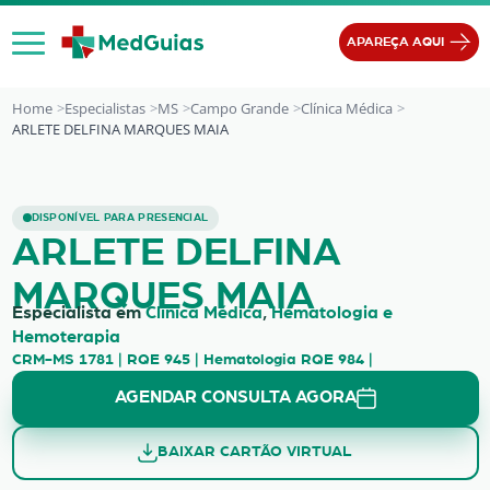
Ir para o conteúdo
APAREÇA AQUI
Home
Especialistas
MS
Campo Grande
Clínica Médica
ARLETE DELFINA MARQUES MAIA
ARLETE DELFINA MARQUES MAIA
DISPONÍVEL PARA PRESENCIAL
ARLETE DELFINA
MARQUES MAIA
Especialista em
Clínica Médica
,
Hematologia e
Hemoterapia
CRM-MS 1781 | RQE 945 | Hematologia RQE 984 |
AGENDAR CONSULTA AGORA
BAIXAR CARTÃO VIRTUAL