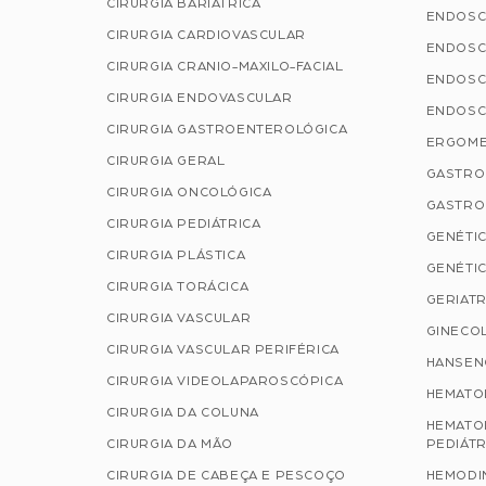
CIRURGIA BARIÁTRICA
ENDOSC
CIRURGIA CARDIOVASCULAR
ENDOSC
CIRURGIA CRANIO-MAXILO-FACIAL
ENDOSC
CIRURGIA ENDOVASCULAR
ENDOSC
CIRURGIA GASTROENTEROLÓGICA
ERGOME
CIRURGIA GERAL
GASTRO
CIRURGIA ONCOLÓGICA
GASTRO
CIRURGIA PEDIÁTRICA
GENÉTIC
CIRURGIA PLÁSTICA
GENÉTIC
CIRURGIA TORÁCICA
GERIATR
CIRURGIA VASCULAR
GINECOL
CIRURGIA VASCULAR PERIFÉRICA
HANSEN
CIRURGIA VIDEOLAPAROSCÓPICA
HEMATO
CIRURGIA DA COLUNA
HEMATO
CIRURGIA DA MÃO
PEDIÁTR
CIRURGIA DE CABEÇA E PESCOÇO
HEMODI