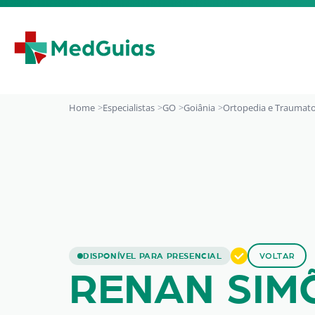
Ir para o conteúdo
Home
Especialistas
GO
Goiânia
Ortopedia e Traumato
RENAN SIMÕES H
DISPONÍVEL PARA PRESENCIAL
VOLTAR
RENAN SIM