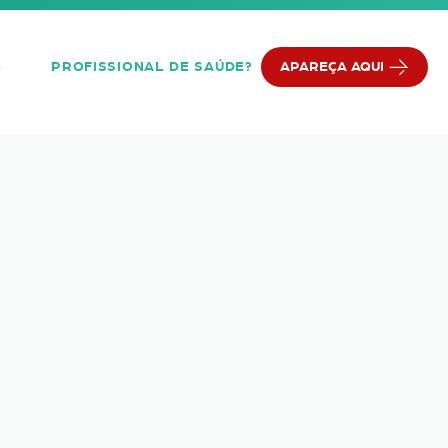
PROFISSIONAL DE SAÚDE?
APAREÇA AQUI
Q
ios: Oftalmologista em P