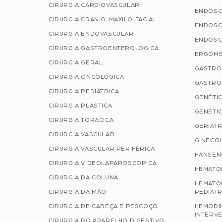
CIRURGIA CARDIOVASCULAR
ENDOSC
CIRURGIA CRANIO-MAXILO-FACIAL
ENDOSC
CIRURGIA ENDOVASCULAR
ENDOSC
CIRURGIA GASTROENTEROLÓGICA
ERGOME
CIRURGIA GERAL
GASTRO
CIRURGIA ONCOLÓGICA
GASTRO
CIRURGIA PEDIÁTRICA
GENÉTIC
CIRURGIA PLÁSTICA
GENÉTIC
CIRURGIA TORÁCICA
GERIATR
CIRURGIA VASCULAR
GINECOL
CIRURGIA VASCULAR PERIFÉRICA
HANSEN
CIRURGIA VIDEOLAPAROSCÓPICA
HEMATO
CIRURGIA DA COLUNA
HEMATO
CIRURGIA DA MÃO
PEDIÁTR
CIRURGIA DE CABEÇA E PESCOÇO
HEMODI
INTERVE
CIRURGIA DO APARELHO DIGESTIVO