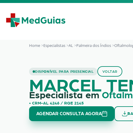
Ir para o conteúdo
Home
Especialistas
AL
Palmeira dos Índios
Oftalmolo
Marcel Tenorio Vie
DISPONÍVEL PARA PRESENCIAL
VOLTAR
MARCEL TE
Especialista em
Oftalm
• CRM-AL 4246 / RQE 2145
AGENDAR CONSULTA AGORA
BA