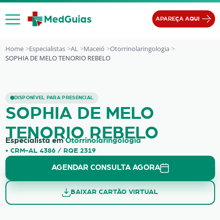
Ir para o conteúdo
APAREÇA AQUI
Home
Especialistas
AL
Maceió
Otorrinolaringologia
SOPHIA DE MELO TENORIO REBELO
SOPHIA DE MELO TENORIO REBELO
DISPONÍVEL PARA PRESENCIAL
SOPHIA DE MELO
TENORIO REBELO
Especialista em
Otorrinolaringologia
• CRM-AL 4386 / RQE 2319
AGENDAR CONSULTA AGORA
BAIXAR CARTÃO VIRTUAL