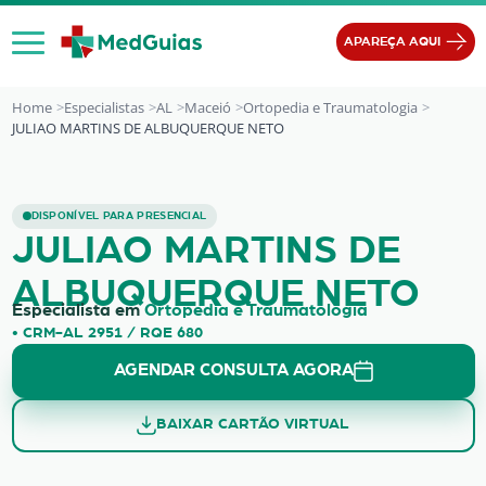
Ir para o conteúdo
APAREÇA AQUI
Home
Especialistas
AL
Maceió
Ortopedia e Traumatologia
JULIAO MARTINS DE ALBUQUERQUE NETO
JULIAO MARTINS DE ALBUQUERQUE
DISPONÍVEL PARA PRESENCIAL
JULIAO MARTINS DE
ALBUQUERQUE NETO
Especialista em
Ortopedia e Traumatologia
• CRM-AL 2951 / RQE 680
AGENDAR CONSULTA AGORA
BAIXAR CARTÃO VIRTUAL