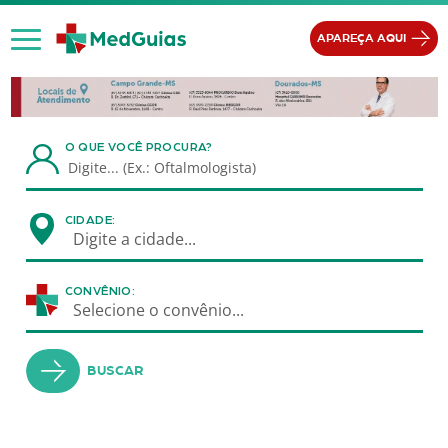
Ir para o conteúdo
APAREÇA AQUI
O QUE VOCÊ PROCURA?
CIDADE:
Digite a cidade...
CONVÊNIO:
Selecione o convênio...
BUSCAR