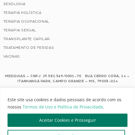
SEXOLOGIA
TERAPIA HOLÍSTICA
TERAPIA OCUPACIONAL
TERAPIA SEXUAL
TRANSPLANTE CAPILAR
TRATAMENTO DE FERIDAS
VACINAS
MEDGUIAS – CNPJ: 29.581.569/0001-70 RUA CERRO CORÁ, 14 –
ITANHANGÁ PARK, CAMPO GRANDE – MS, 79003-024
Este site usa cookies e dados pessoais de acordo com os nossos Termos de
Este site usa cookies e dados pessoais de acordo com os
Uso e Política de Privacidade.
nossos
Termos de Uso e Política de Privacidade
.
Configuração de Cookies
Aceitar Cookies e Prosseguir
MEDGUIAS | TODOS OS DIREITOS RESERVADOS