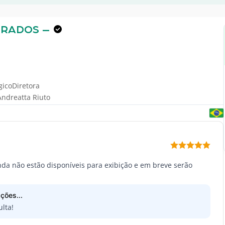
URADOS –
gicoDiretora
Andreatta Riuto
inda não estão disponíveis para exibição e em breve serão
ções...
lta!