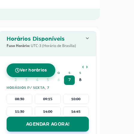
Horários Disponíveis
Fuso Horário:
UTC-3 (Horário de Brasília)
AGOSTO
2026
Ver horários
D
S
T
Q
Q
S
S
2
3
4
5
6
7
8
HORÁRIOS P/ SEXTA, 7
08:30
09:15
10:00
11:30
14:00
16:45
AGENDAR AGORA!