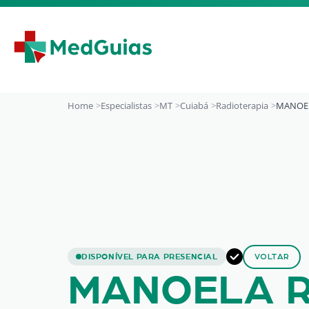
Ir para o conteúdo
Home
Especialistas
MT
Cuiabá
Radioterapia
MANOEL
MANOELA REGINA 
DISPONÍVEL PARA PRESENCIAL
VOLTAR
MANOELA R