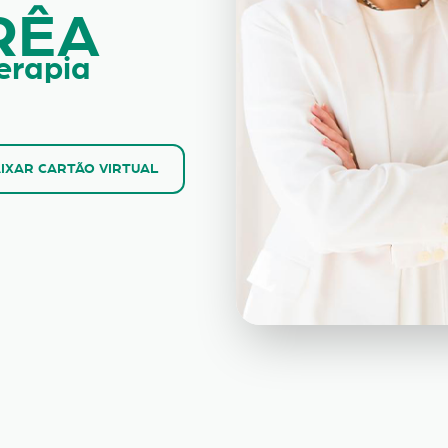
RÊA
erapia
IXAR CARTÃO VIRTUAL