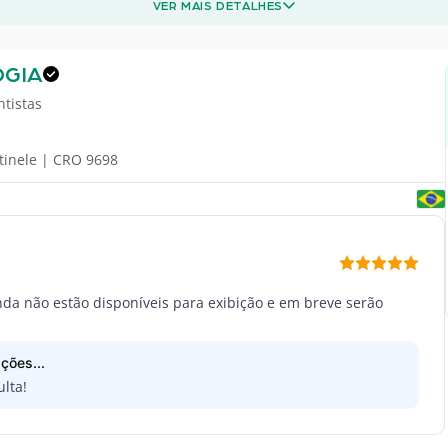
VER MAIS DETALHES
GIA
ntistas
ntinele | CRO 9698
inda não estão disponíveis para exibição e em breve serão
ções...
lta!