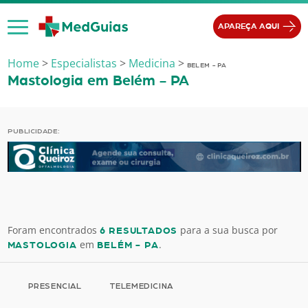
Ir para o conteúdo
APAREÇA AQUI
Home
>
Especialistas
>
Medicina
>
BELEM - PA
Mastologia em Belém - PA
PUBLICIDADE:
Foram encontrados
para a sua busca por
6 RESULTADOS
em
.
MASTOLOGIA
BELÉM - PA
PRESENCIAL
TELEMEDICINA