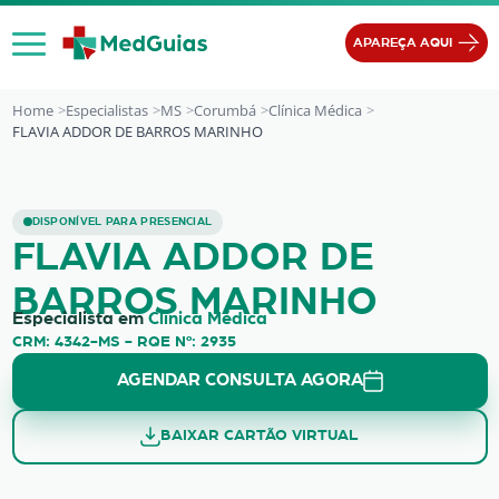
Ir para o conteúdo
APAREÇA AQUI
Home
Especialistas
MS
Corumbá
Clínica Médica
FLAVIA ADDOR DE BARROS MARINHO
FLAVIA ADDOR DE BARROS MARINH
DISPONÍVEL PARA PRESENCIAL
FLAVIA ADDOR DE
BARROS MARINHO
Especialista em
Clínica Médica
CRM: 4342-MS - RQE Nº: 2935
AGENDAR CONSULTA AGORA
BAIXAR CARTÃO VIRTUAL