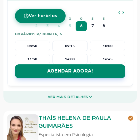
AGOSTO
2026
Ver horários
D
S
T
Q
Q
S
S
2
3
4
5
6
7
8
HORÁRIOS P/ QUINTA, 6
08:30
09:15
10:00
11:30
14:00
16:45
AGENDAR AGORA!
VER MAIS DETALHES
THAÍS HELENA DE PAULA
GUIMARÃES
Especialista em
Psicologia