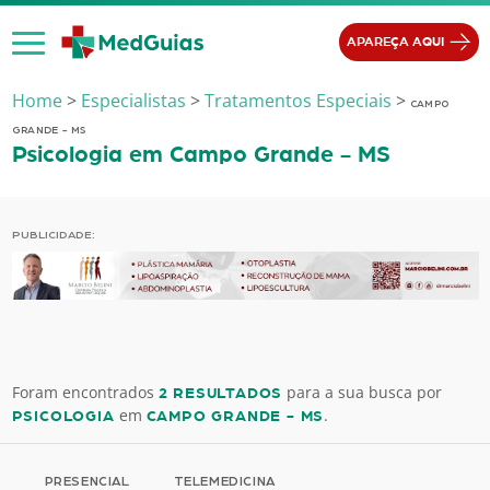
Ir para o conteúdo
APAREÇA AQUI
Home
>
Especialistas
>
Tratamentos Especiais
>
CAMPO
GRANDE - MS
Psicologia em Campo Grande - MS
PUBLICIDADE:
Foram encontrados
para a sua busca por
2 RESULTADOS
em
.
PSICOLOGIA
CAMPO GRANDE - MS
PRESENCIAL
TELEMEDICINA