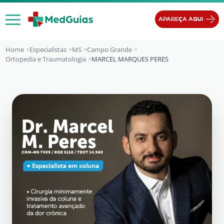
Ir para o conteúdo
APAREÇA AQUI
Home
Especialistas
MS
Campo Grande
Ortopedia e Traumatologia
MARCEL MARQUES PERES