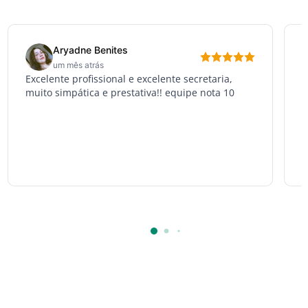
Aryadne Benites
um mês atrás
Excelente profissional e excelente secretaria,
P
muito simpática e prestativa!! equipe nota 10
b
a