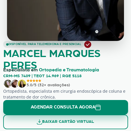
MARCEL MARQUES PERES
DISPONÍVEL PARA TELEMEDICINA E PRESENCIAL
MARCEL MARQUES
PERES
Especialista em
Ortopedia e Traumatologia
CRM-MS 7409 | TEOT 14.969 | RQE 5118
5.0/5 (32+ avaliações)
Ortopedista, especialista em cirurgia endoscópica de coluna e
tratamento de dor crônica.
AGENDAR CONSULTA AGORA
BAIXAR CARTÃO VIRTUAL