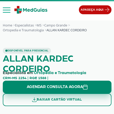
Ir para o conteúdo
APAREÇA AQUI
Home
Especialistas
MS
Campo Grande
Ortopedia e Traumatologia
ALLAN KARDEC CORDEIRO
ALLAN KARDEC CORDEIRO
DISPONÍVEL PARA PRESENCIAL
ALLAN KARDEC
CORDEIRO
Especialista em
Ortopedia e Traumatologia
CRM-MS 2254 | RQE 1588 |
AGENDAR CONSULTA AGORA
BAIXAR CARTÃO VIRTUAL